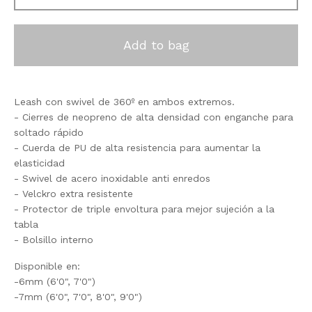
Add to bag
Leash con swivel de 360º en ambos extremos.
- Cierres de neopreno de alta densidad con enganche para
soltado rápido
- Cuerda de PU de alta resistencia para aumentar la
elasticidad
- Swivel de acero inoxidable anti enredos
- Velckro extra resistente
- Protector de triple envoltura para mejor sujeción a la
tabla
- Bolsillo interno
Disponible en:
-6mm (6'0", 7'0")
-7mm (6'0", 7'0", 8'0", 9'0")