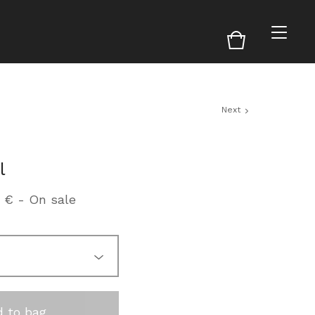
Next
l
0
€
- On sale
 to bag