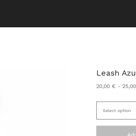
Leash Azu
20,00
€
-
25,0
Add