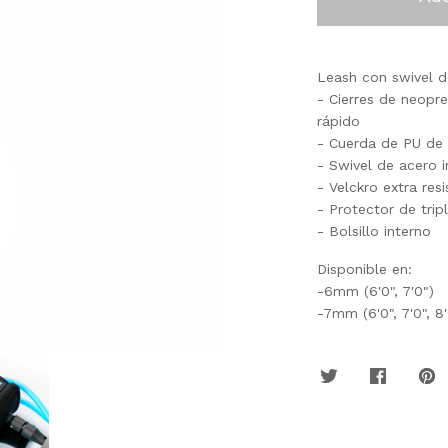
Leash con swivel 
- Cierres de neopr
rápido
- Cuerda de PU de a
- Swivel de acero i
- Velckro extra res
- Protector de trip
- Bolsillo interno
Disponible en:
-6mm (6'0", 7'0")
-7mm (6'0", 7'0", 8'