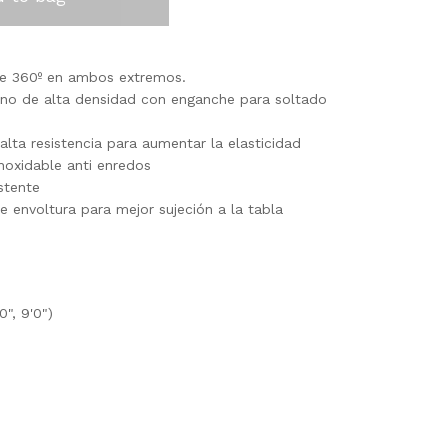
de 360º en ambos extremos.
eno de alta densidad con enganche para soltado
lta resistencia para aumentar la elasticidad
noxidable anti enredos
istente
le envoltura para mejor sujeción a la tabla
0", 9'0")